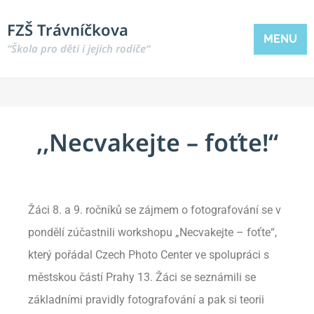
FZŠ Trávníčkova
MENU
“Škola pro děti i jejich rodiče“
,,Necvakejte – foťte!“
Žáci 8. a 9. ročníků se zájmem o fotografování se v
pondělí zúčastnili workshopu „Necvakejte – foťte“,
který pořádal Czech Photo Center ve spolupráci s
městskou částí Prahy 13. Žáci se seznámili se
základními pravidly fotografování a pak si teorii