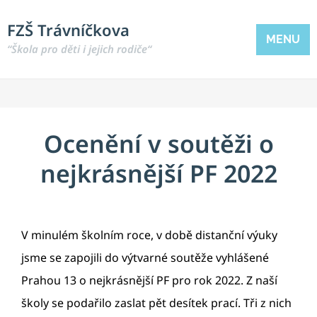
FZŠ Trávníčkova
MENU
“Škola pro děti i jejich rodiče“
Ocenění v soutěži o
nejkrásnější PF 2022
V minulém školním roce, v době distanční výuky
jsme se zapojili do výtvarné soutěže vyhlášené
Prahou 13 o nejkrásnější PF pro rok 2022. Z naší
školy se podařilo zaslat pět desítek prací. Tři z nich