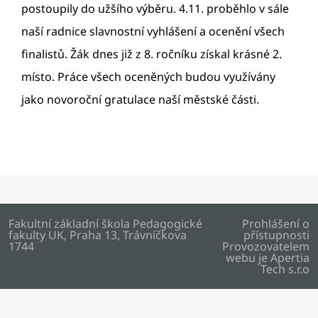
postoupily do užšího výběru. 4.11. proběhlo v sále
naší radnice slavnostní vyhlášení a ocenění všech
finalistů. Žák dnes již z 8. ročníku získal krásné 2.
místo. Práce všech oceněných budou využívány
jako novoroční gratulace naší městské části.
Fakultní základní škola Pedagogické
Prohlášení o
fakulty UK, Praha 13, Trávníčkova
přístupnosti
1744
Provozovatelem
webu je
Apertia
Tech s.r.o