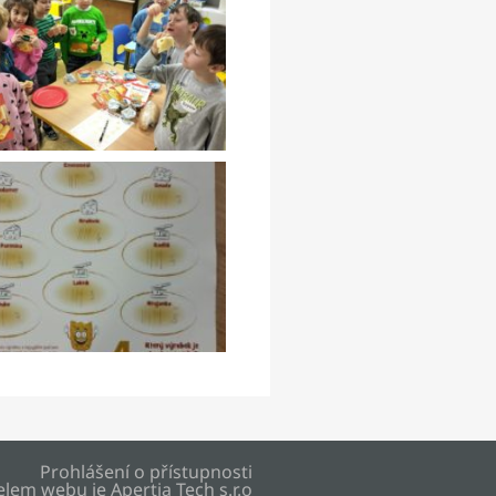
Prohlášení o přístupnosti
elem webu je
Apertia Tech s.r.o