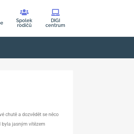
Spolek
DIGI
be
rodičů
centrum
ové chutě a dozvědět se něco
íd byla jasným vítězem