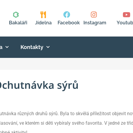
Bakaláři
Jídelna
Facebook
Instagram
Youtu
a
Kontakty
chutnávka sýrů
tnávka různých druhů sýrů. Byla to skvělá příležitost objevit n
asování, ve kterém si děti vybíraly svého favorita. V jedné ze tř
bné aktivity!