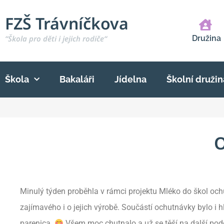
FZŠ Trávníčkova
“Škola pro děti i jejich rodiče“
Družina
Škola
Bakaláři
Jídelna
Školní družin
O
Minulý týden proběhla v rámci projektu Mléko do škol ochu
zajímavého i o jejich výrobě. Součástí ochutnávky bylo i hl
parenica.
Všem moc chutnalo a už se těší na další podo