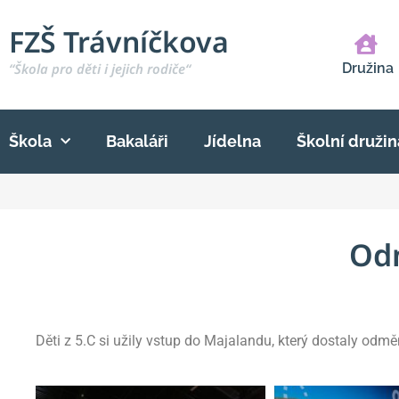
FZŠ Trávníčkova
“Škola pro děti i jejich rodiče“
Družina
Škola
Bakaláři
Jídelna
Školní družin
Od
Děti z 5.C si užily vstup do Majalandu, který dostaly odm