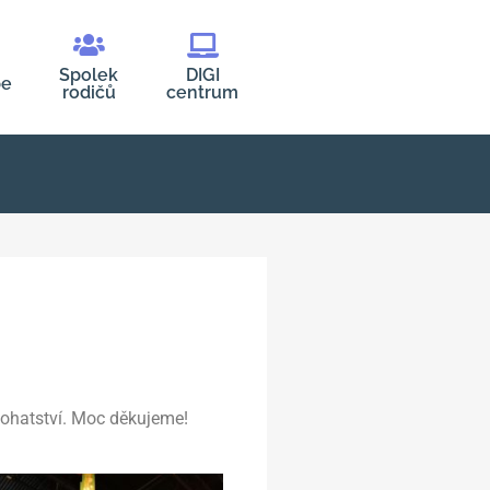
Spolek
DIGI
be
rodičů
centrum
 bohatství. Moc děkujeme!