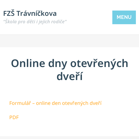
FZŠ Trávníčkova
MENU
“Škola pro děti i jejich rodiče“
Online dny otevřených
dveří
Formulář – online den otevřených dveří
PDF