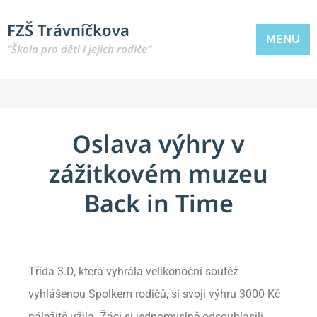
FZŠ Trávníčkova
MENU
“Škola pro děti i jejich rodiče“
Oslava výhry v
zážitkovém muzeu
Back in Time
Třída 3.D, která vyhrála velikonoční soutěž
vyhlášenou Spolkem rodičů, si svoji výhru 3000 Kč
náležitě užila. Žáci si jednomyslně odsouhlasili