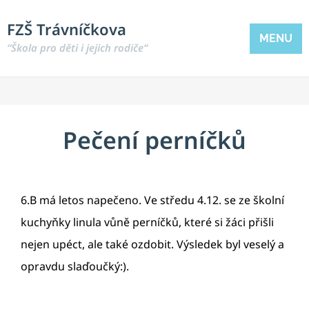
FZŠ Trávníčkova
MENU
“Škola pro děti i jejich rodiče“
Pečení perníčků
6.B má letos napečeno. Ve středu 4.12. se ze školní
kuchyňky linula vůně perníčků, které si žáci přišli
nejen upéct, ale také ozdobit. Výsledek byl veselý a
opravdu slaďoučký:).