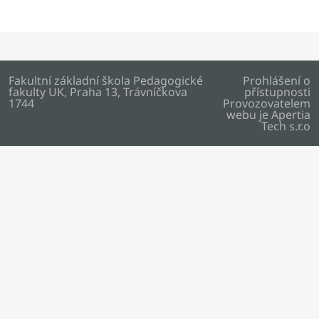
Fakultní základní škola Pedagogické
Prohlášení o
fakulty UK, Praha 13, Trávníčkova
přístupnosti
1744
Provozovatelem
webu je
Apertia
Tech s.r.o