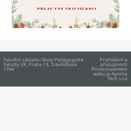
Fakultní základní škola Pedagogické
Prohlášení o
fakulty UK, Praha 13, Trávníčkova
přístupnosti
1744
Provozovatelem
webu je
Apertia
Tech s.r.o