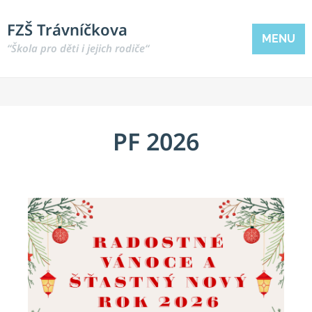
FZŠ Trávníčkova
MENU
“Škola pro děti i jejich rodiče“
PF 2026