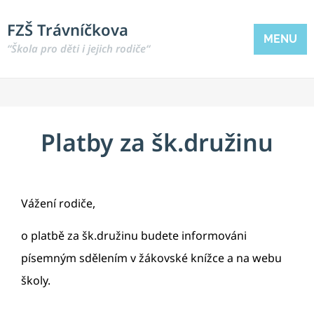
FZŠ Trávníčkova
MENU
“Škola pro děti i jejich rodiče“
Platby za šk.družinu
Vážení rodiče,
o platbě za šk.družinu budete informováni
písemným sdělením v žákovské knížce a na webu
školy.