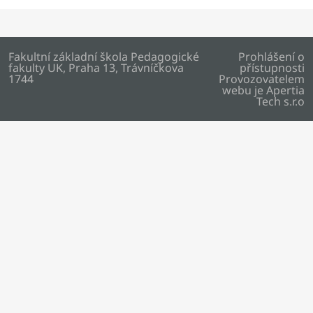
Fakultní základní škola Pedagogické
Prohlášení o
fakulty UK, Praha 13, Trávníčkova
přístupnosti
1744
Provozovatelem
webu je
Apertia
Tech s.r.o