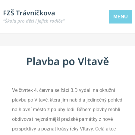
FZŠ Trávníčkova
MENU
“Škola pro děti i jejich rodiče“
Plavba po Vltavě
Ve čtvrtek 4. června se žáci 3.D vydali na okružní
plavbu po Vltavě, která jim nabídla jedinečný pohled
na hlavní město z paluby lodi. Během plavby mohli
obdivovat nejznámější pražské památky z nové
perspektivy a poznat krásy řeky Vltavy. Celá akce