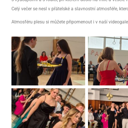
Celý večer se nesl v přátelské a slavnostní atmosféře, kter
Atmosféru plesu si můžete připomenout i v naší videogal