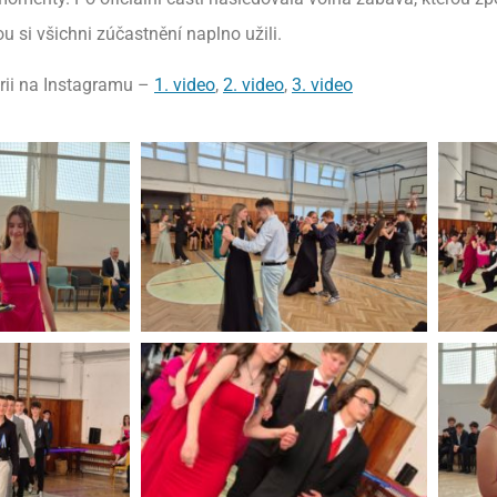
ou si všichni zúčastnění naplno užili.
erii na Instagramu –
1. video
,
2. video
,
3. video