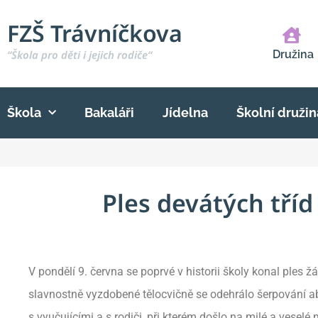
FZŠ Trávníčkova
“Škola pro děti i jejich rodiče“
Družina
Škola
Bakaláři
Jídelna
Školní družin
Ples devátých tříd
V pondělí 9. června se poprvé v historii školy konal ples ž
slavnostně vyzdobené tělocvičně se odehrálo šerpování abs
s vyučujícími a s rodiči, při kterém došlo na milé a vesel