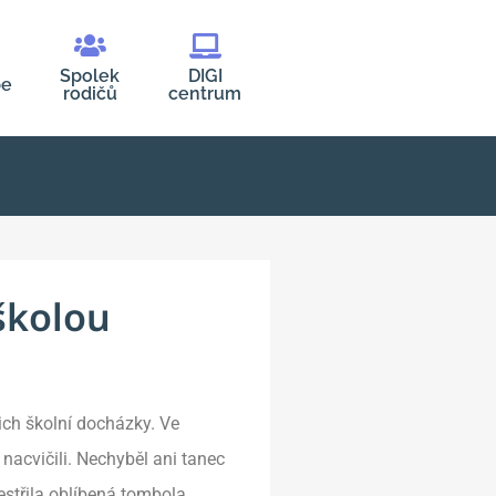
Spolek
DIGI
be
rodičů
centrum
 školou
jich školní docházky. Ve
nacvičili. Nechyběl ani tanec
estřila oblíbená tombola.