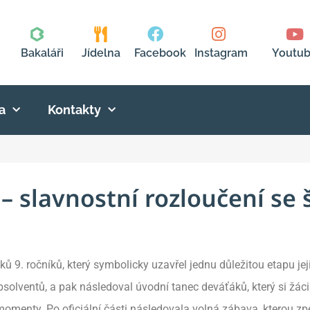
Bakaláři
Jídelna
Facebook
Instagram
Youtu
a
Kontakty
 – slavnostní rozloučení se
áků 9. ročníků, který symbolicky uzavřel jednu důležitou etapu je
olventů, a pak následoval úvodní tanec deváťáků, který si žáci 
é momenty. Po oficiální části následovala volná zábava, kterou zp