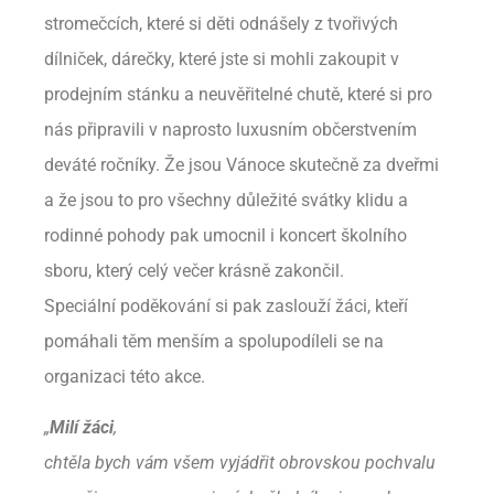
stromečcích, které si děti odnášely z tvořivých
dílniček, dárečky, které jste si mohli zakoupit v
prodejním stánku a neuvěřitelné chutě, které si pro
nás připravili v naprosto luxusním občerstvením
deváté ročníky. Že jsou Vánoce skutečně za dveřmi
a že jsou to pro všechny důležité svátky klidu a
rodinné pohody pak umocnil i koncert školního
sboru, který celý večer krásně zakončil.
Speciální poděkování si pak zaslouží žáci, kteří
pomáhali těm menším a spolupodíleli se na
organizaci této akce.
„
Milí žáci
,
chtěla bych vám všem vyjádřit obrovskou pochvalu