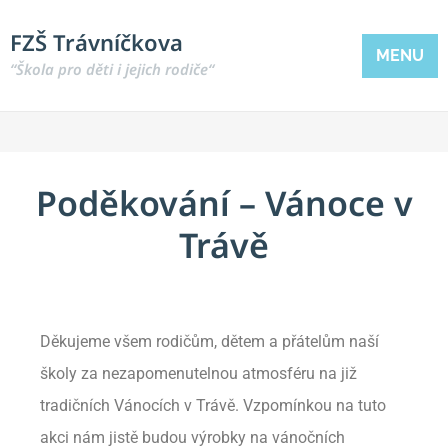
FZŠ Trávníčkova
MENU
“Škola pro děti i jejich rodiče“
Poděkování – Vánoce v
Trávě
Děkujeme všem rodičům, dětem a přátelům naší
školy za nezapomenutelnou atmosféru na již
tradičních Vánocích v Trávě. Vzpomínkou na tuto
akci nám jistě budou výrobky na vánočních