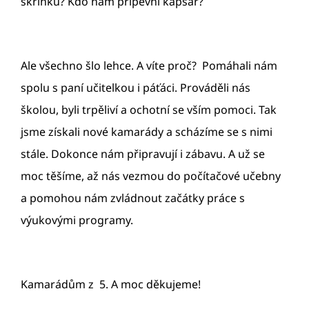
skříňku? Kdo nám připevní kapsář?
Ale všechno šlo lehce. A víte proč? Pomáhali nám
spolu s paní učitelkou i páťáci. Prováděli nás
školou, byli trpěliví a ochotní se vším pomoci. Tak
jsme získali nové kamarády a scházíme se s nimi
stále. Dokonce nám připravují i zábavu. A už se
moc těšíme, až nás vezmou do počítačové učebny
a pomohou nám zvládnout začátky práce s
výukovými programy.
Kamarádům z 5. A moc děkujeme!