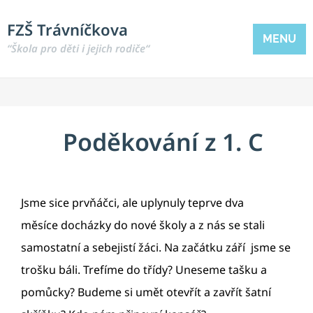
FZŠ Trávníčkova
MENU
“Škola pro děti i jejich rodiče“
Poděkování z 1. C
Jsme sice prvňáčci, ale uplynuly teprve dva
měsíce docházky do nové školy a z nás se stali
samostatní a sebejistí žáci. Na začátku září jsme se
trošku báli. Trefíme do třídy? Uneseme tašku a
pomůcky? Budeme si umět otevřít a zavřít šatní