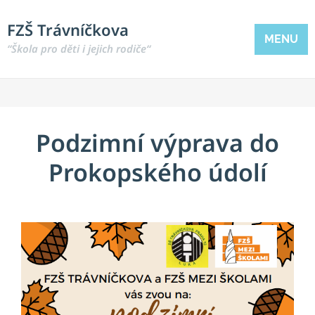
FZŠ Trávníčkova
MENU
“Škola pro děti i jejich rodiče“
Podzimní výprava do
Prokopského údolí