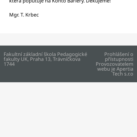
která poputuje na Konto Bariéry. Děkujeme!
Mgr. T. Krbec
Fakultní základní škola Pedagogické
Prohlášení o
fakulty UK, Praha 13, Trávníčkova
přístupnosti
1744
Provozovatelem
webu je
Apertia
Tech s.r.o