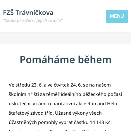
FZŠ Trávníčkova
MENU
“Škola pro děti i jejich rodiče“
Pomáháme během
Ve středu 23. 6. a ve čtvrtek 24. 6. se na našem
školním hřišti za téměř ideálního běžeckého počasí
uskutečnil v rámci charitativní akce Run and Help
štafetový závod tříd. Úžasné výkony všech
účastněných pomohly vybrat částku 14 143 Kč,