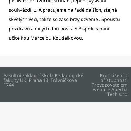
pečlivost při tvorbě, střihání, lepení, vyšívání
souhvězdí, … A pracujeme na řadě dalších, stejně
skvělých věcí, takže se zase brzy ozveme . Spoustu
pozdravů a milých dnů posílá 5.B spolu s paní
učitelkou Marcelou Koudelkovou.
Fakultní základní škola Pedagogické
Prohlášení o
fakulty UK, Praha 13, Trávníčkova
přístupnosti
1744
Provozovatelem
webu je
Apertia
Tech s.r.o