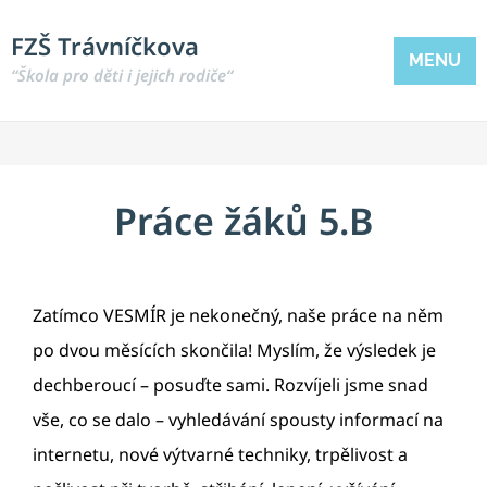
FZŠ Trávníčkova
MENU
“Škola pro děti i jejich rodiče“
Práce žáků 5.B
Zatímco VESMÍR je nekonečný, naše práce na něm
po dvou měsících skončila! Myslím, že výsledek je
dechberoucí – posuďte sami. Rozvíjeli jsme snad
vše, co se dalo – vyhledávání spousty informací na
internetu, nové výtvarné techniky, trpělivost a