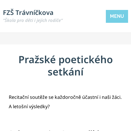
FZŠ Trávníčkova
MENU
“Škola pro děti i jejich rodiče“
Pražské poetického
setkání
Recitační soutěže se každoročně účastní i naši žáci.
A letošní výsledky?