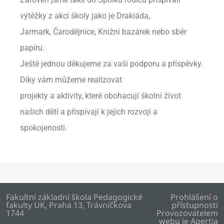
výtěžky z akcí školy jako je Drakiáda,
Jarmark, Čarodějnice, Knižní bazárek nebo sběr
papíru.
Ještě jednou děkujeme za vaši podporu a příspěvky.
Díky vám můžeme realizovat
projekty a aktivity, které obohacují školní život
našich dětí a přispívají k jejich rozvoji a
spokojenosti.
Fakultní základní škola Pedagogické
Prohlášení o
fakulty UK, Praha 13, Trávníčkova
přístupnosti
1744
Provozovatelem
webu je
Apertia