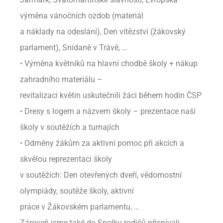
výměna vánočních ozdob (materiál
a náklady na odeslání), Den vítězství (žákovský
parlament), Snídaně v Trávě, …
• Výměna květníků na hlavní chodbě školy + nákup
zahradního materiálu –
revitalizaci květin uskutečnili žáci během hodin ČSP
• Dresy s logem a názvem školy – prezentace naší
školy v soutěžích a turnajích
• Odměny žákům za aktivní pomoc při akcích a
skvělou reprezentaci školy
v soutěžích: Den otevřených dveří, vědomostní
olympiády, soutěže školy, aktivní
práce v Žákovském parlamentu, …
Zároveň jsme také do Spolku rodičů přispívali