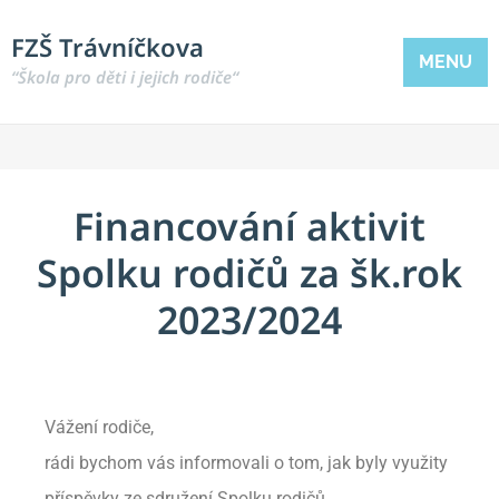
FZŠ Trávníčkova
MENU
“Škola pro děti i jejich rodiče“
Financování aktivit
Spolku rodičů za šk.rok
2023/2024
Vážení rodiče,
rádi bychom vás informovali o tom, jak byly využity
příspěvky ze sdružení Spolku rodičů