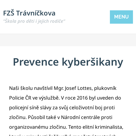
FZŠ Trávníčkova
MENU
“Škola pro děti i jejich rodiče“
Prevence kyberšikany
Naši školu navštívil Mgr. Josef Lottes, plukovník
Policie ČR ve výslužbě. V roce 2016 byl uveden do
policejní síně slávy za svůj celoživotní boj proti
zločinu. Působil také v Národní centrále proti
organizovanému zločinu. Tento elitní kriminalista,