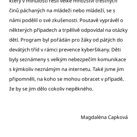
který v minulosti řešil velké množství trestných
činů páchaných na mládeži nebo mládeží, se s
námi podělil o své zkušenosti. Poutavě vyprávěl o
některých případech a trpělivě odpovídal na otázky
dětí. Program byl pořádán pro žáky od pátých do
devátých tříd v rámci prevence kyberšikany. Děti
byly seznámeny s velkým nebezpečím komunikace
s kýmkoliv neznámým na internetu. Také jsme jim
připomněli, na koho se mohou obracet v případě,
že by se jim dělo cokoliv nepěkného.
Magdaléna Capková