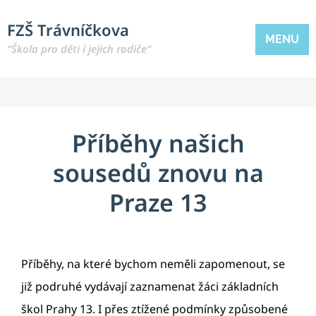
FZŠ Trávníčkova
MENU
“Škola pro děti i jejich rodiče“
Příběhy našich
sousedů znovu na
Praze 13
Příběhy, na které bychom neměli zapomenout, se
již podruhé vydávají zaznamenat žáci základních
škol Prahy 13. I přes ztížené podmínky způsobené