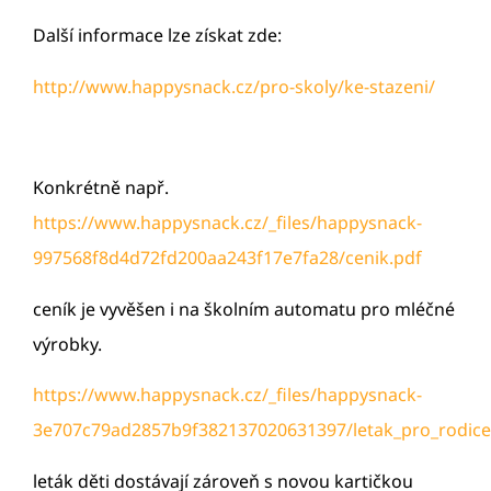
Další informace lze získat zde:
http://www.happysnack.cz/pro-skoly/ke-stazeni/
Konkrétně např.
https://www.happysnack.cz/_files/happysnack-
997568f8d4d72fd200aa243f17e7fa28/cenik.pdf
ceník je vyvěšen i na školním automatu pro mléčné
výrobky.
https://www.happysnack.cz/_files/happysnack-
3e707c79ad2857b9f382137020631397/letak_pro_rodic
leták děti dostávají zároveň s novou kartičkou