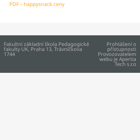
PDF – happysnack ceny
Fakultní základní škola Pedagogické
Prohlášení o
fakulty UK, Praha 13, Trávníčkova
přístupnosti
1744
Provozovatelem
webu je
Apertia
Tech s.r.o