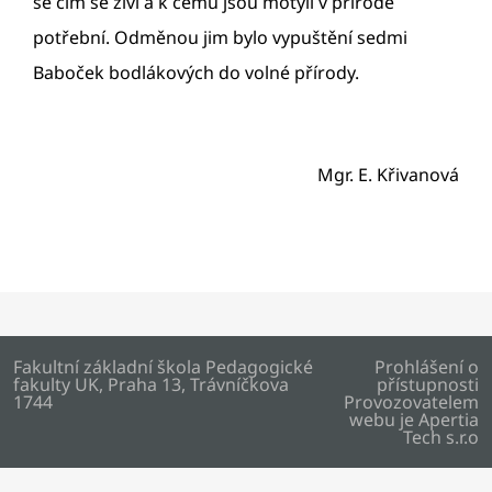
se čím se živí a k čemu jsou motýli v přírodě
potřební. Odměnou jim bylo vypuštění sedmi
Baboček bodlákových do volné přírody.
Mgr. E. Křivanová
Fakultní základní škola Pedagogické
Prohlášení o
fakulty UK, Praha 13, Trávníčkova
přístupnosti
1744
Provozovatelem
webu je
Apertia
Tech s.r.o