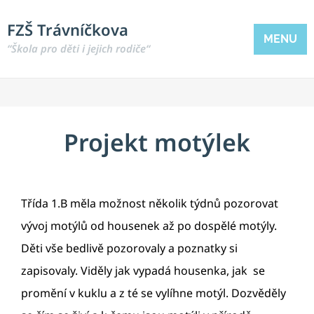
FZŠ Trávníčkova
MENU
“Škola pro děti i jejich rodiče“
Projekt motýlek
Třída 1.B měla možnost několik týdnů pozorovat
vývoj motýlů od housenek až po dospělé motýly.
Děti vše bedlivě pozorovaly a poznatky si
zapisovaly. Viděly jak vypadá housenka, jak se
promění v kuklu a z té se vylíhne motýl. Dozvěděly