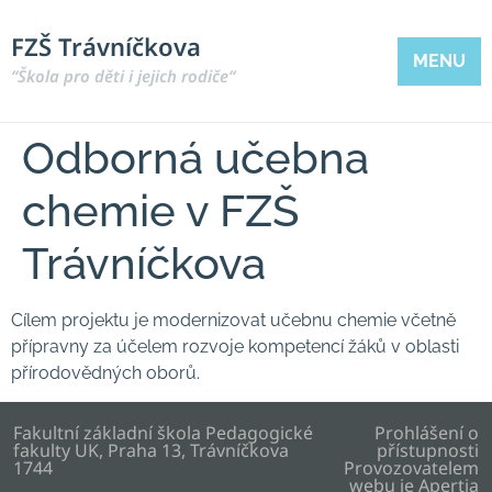
FZŠ Trávníčkova
MENU
“Škola pro děti i jejich rodiče“
Odborná učebna
chemie v FZŠ
Trávníčkova
Cílem projektu je modernizovat učebnu chemie včetně
přípravny za účelem rozvoje kompetencí žáků v oblasti
přírodovědných oborů.
Fakultní základní škola Pedagogické
Prohlášení o
fakulty UK, Praha 13, Trávníčkova
přístupnosti
1744
Provozovatelem
webu je
Apertia