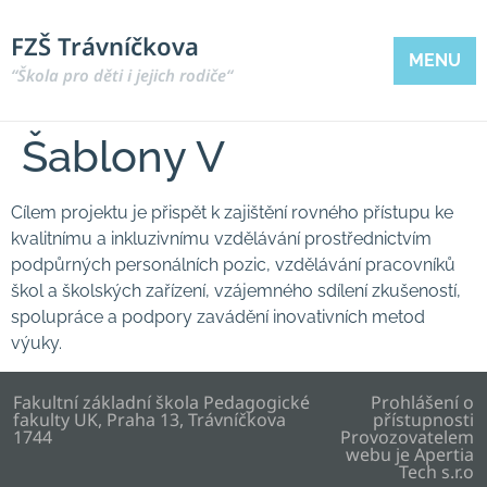
FZŠ Trávníčkova
MENU
“Škola pro děti i jejich rodiče“
Šablony V
Cílem projektu je přispět k zajištění rovného přístupu ke
kvalitnímu a inkluzivnímu vzdělávání prostřednictvím
podpůrných personálních pozic, vzdělávání pracovníků
škol a školských zařízení, vzájemného sdílení zkušeností,
spolupráce a podpory zavádění inovativních metod
výuky.
Fakultní základní škola Pedagogické
Prohlášení o
fakulty UK, Praha 13, Trávníčkova
přístupnosti
1744
Provozovatelem
webu je
Apertia
Tech s.r.o