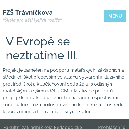
FZŠ Trávníčkova
MENU
“Škola pro děti i jejich rodiče“
V Evropě se
neztratíme III.
Projekt je zaměřen na podporu mateřských, základních a
středních škol především ve vztahu vytváření inkluzivního
prostředí škol a k začleňování dětí a žáků s odlišným
mateřským jazykem (dětí s OMJ). Realizace projektů
přispěje k sociální soudržnosti, chápání a respektování
sociokulturní rozmanitosti a vztahu k okolnímu prostředí,
k porozumění a toleranci odlišných kultur.
Fakultní základní škola Pedagogické
Prohlášení o