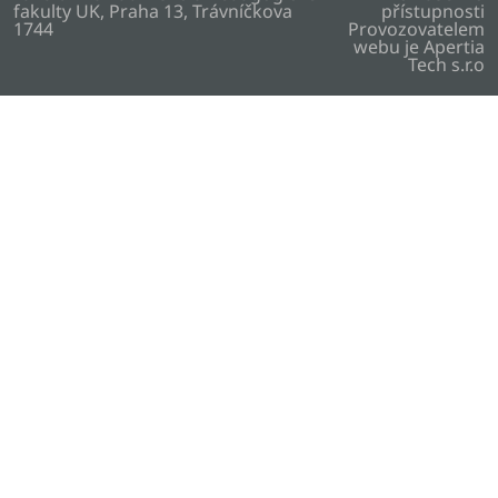
fakulty UK, Praha 13, Trávníčkova
přístupnosti
1744
Provozovatelem
webu je
Apertia
Tech s.r.o