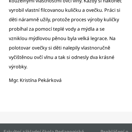
kouzelnými vlastnostmi ovčí vlny. Každý si nakonec
vyrobil vlastní filcovanou kuličku a ovečku. Práci si
děti náramně užily, protože proces výroby kuličky
probíhal za pomocí teplé vody a mýdla a se
vzniklou mýdlovou pěnou byla velká legrace. Na
polotovar ovečky si děti nalepily vlastnoručně
vyčištěnou ovčí vlnu a tak si odnesly dva krásné
výrobky.
Mgr. Kristína Pekárková
Fakultní základní škola Pedagogické
Prohlášení o