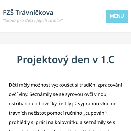
FZŠ Trávníčkova
MENU
“Škola pro děti i jejich rodiče“
Projektový den v 1.C
Děti měly možnost vyzkoušet si tradiční zpracování
ovčí vlny. Seznámily se se syrovou ovčí vlnou,
ostříhanou od ovečky, čistily již vypranou vlnu od
travních nečistot pomocí ručního „cupování“,
prohlédly si práci na kolovrátku a seznámily se s