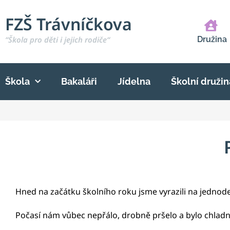
FZŠ Trávníčkova
“Škola pro děti i jejich rodiče“
Družina
Škola
Bakaláři
Jídelna
Školní družin
Hned na začátku školního roku jsme vyrazili na jednod
Počasí nám vůbec nepřálo, drobně pršelo a bylo chladno,