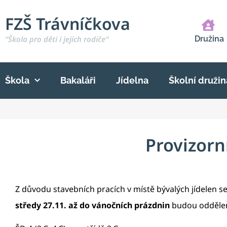
FZŠ Trávníčkova
“Škola pro děti i jejich rodiče“
Družina
Škola
Bakaláři
Jídelna
Školní družin
Provizorn
Z důvodu stavebních pracích v místě bývalých jídelen 
středy 27.11. až do vánočních prázdnin
budou oddělení