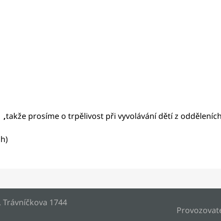
 ,
takže prosíme o trpělivost při vyvolávání dětí z odděleních
ch)
, Trávníčkova 1744
Provozovat