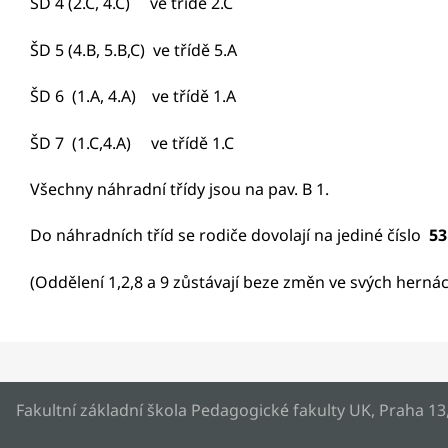
ŠD 4 (2.C, 4.C) ve třídě 2.C
ŠD 5 (4.B, 5.B,C) ve třídě 5.A
ŠD 6 (1.A, 4.A) ve třídě 1.A
ŠD 7 (1.C,4.A) ve třídě 1.C
Všechny náhradní třídy jsou na pav. B 1.
Do náhradních tříd se rodiče dovolají na jediné číslo
53
(Oddělení 1,2,8 a 9 zůstávají beze změn ve svých herná
Fakultní základní škola Pedagogické fakulty UK, Praha 13