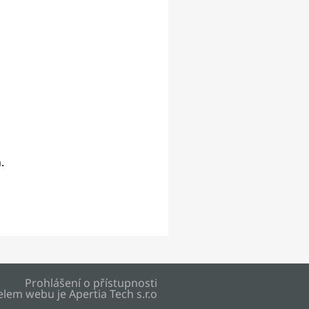
.
Prohlášení o přístupnosti
elem webu je
Apertia Tech s.r.o