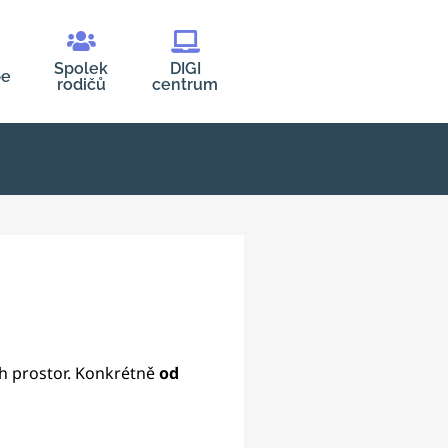
Spolek
DIGI
be
rodičů
centrum
ch prostor. Konkrétně
od