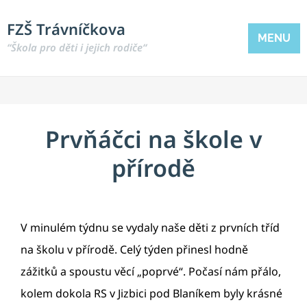
FZŠ Trávníčkova
MENU
“Škola pro děti i jejich rodiče“
Prvňáčci na škole v
přírodě
V minulém týdnu se vydaly naše děti z prvních tříd
na školu v přírodě. Celý týden přinesl hodně
zážitků a spoustu věcí „poprvé“. Počasí nám přálo,
kolem dokola RS v Jizbici pod Blaníkem byly krásné