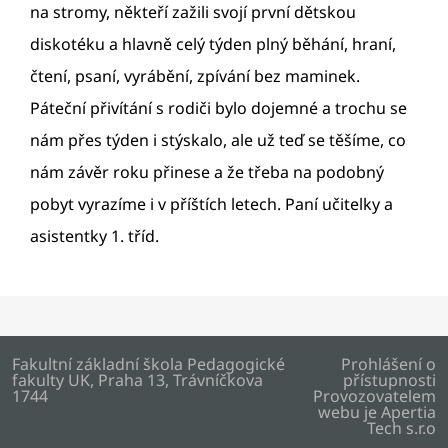
na stromy, někteří zažili svojí první dětskou
diskotéku a hlavně celý týden plný běhání, hraní,
čtení, psaní, vyrábění, zpívání bez maminek.
Páteční přivítání s rodiči bylo dojemné a trochu se
nám přes týden i stýskalo, ale už teď se těšíme, co
nám závěr roku přinese a že třeba na podobný
pobyt vyrazíme i v příštích letech. Paní učitelky a
asistentky 1. tříd.
Fakultní základní škola Pedagogické
Prohlášení o
fakulty UK, Praha 13, Trávníčkova
přístupnosti
1744
Provozovatelem
webu je
Apertia
Tech s.r.o