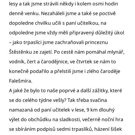
lesy a tak jsme strávili někdy i kolem osmi hodin
denně venku. Nezaháleli jsme a také se poctivě
dopoledne chvilku učili s paní učitelkou, na
odpoledne jsme vždy měli připravený důležitý úkol
– jako trpaslíci jsme zachraňovali princeznu
Štěstěnku ze zajetí. Po cestě nám pomáhal mlynář,
vodník, čert a čarodějnice, ve čtvrtek se nám to
konečně podařilo a přelstili jsme i zlého čaroděje
Falešmíra.
A jaké že bylo to naše poprvé a další zážitky, které
se do celého týdne vešly? Tak třeba svačina
namazaná od paní učitelek v lese, 9 km dlouhý
výlet do obchůdku na sladkosti, večerně noční hra
se sbíráním podpisů sedmi trpaslíků, házení šišek