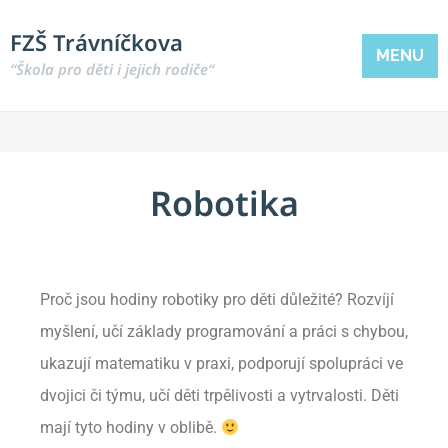
FZŠ Trávníčkova
MENU
“Škola pro děti i jejich rodiče“
Robotika
Proč jsou hodiny robotiky pro děti důležité? Rozvíjí
myšlení, učí základy programování a práci s chybou,
ukazují matematiku v praxi, podporují spolupráci ve
dvojici či týmu, učí děti trpělivosti a vytrvalosti. Děti
mají tyto hodiny v oblibě.