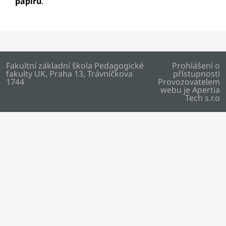
papíru
.
Fakultní základní škola Pedagogické
Prohlášení o
fakulty UK, Praha 13, Trávníčkova
přístupnosti
1744
Provozovatelem
webu je
Apertia
Tech s.r.o