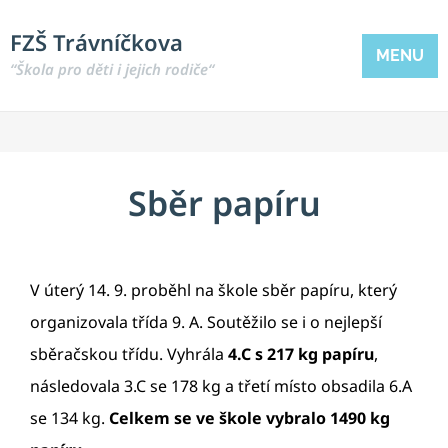
FZŠ Trávníčkova
MENU
“Škola pro děti i jejich rodiče“
Sběr papíru
V úterý 14. 9. proběhl na škole sběr papíru, který
organizovala třída 9. A. Soutěžilo se i o nejlepší
sběračskou třídu. Vyhrála
4.C s 217 kg papíru
,
následovala 3.C se 178 kg a třetí místo obsadila 6.A
se 134 kg.
Celkem se ve škole vybralo 1490 kg