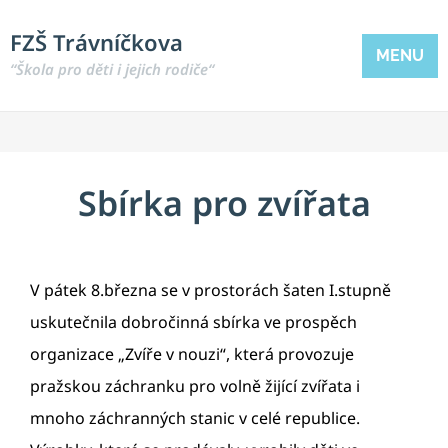
FZŠ Trávníčkova
MENU
“Škola pro děti i jejich rodiče“
Sbírka pro zvířata
V pátek 8.března se v prostorách šaten I.stupně
uskutečnila dobročinná sbírka ve prospěch
organizace „Zvíře v nouzi“, která provozuje
pražskou záchranku pro volně žijící zvířata i
mnoho záchranných stanic v celé republice.