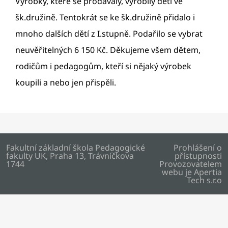
Výrobky, které se prodávaly, vyrobily děti ve
šk.družině. Tentokrát se ke šk.družině přidalo i
mnoho dalších dětí z I.stupně. Podařilo se vybrat
neuvěřitelných 6 150 Kč. Děkujeme všem dětem,
rodičům i pedagogům, kteří si nějaký výrobek
koupili a nebo jen přispěli.
Fakultní základní škola Pedagogické
Prohlášení o
fakulty UK, Praha 13, Trávníčkova
přístupnosti
1744
Provozovatelem
webu je
Apertia
Tech s.r.o