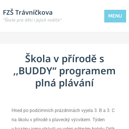
FZŠ Trávníčkova
MENU
“Škola pro děti i jejich rodiče“
Škola v přírodě s
,,BUDDY“ programem
plná plávání
Hned po podzimních prázdninách vyjela 3. B a 3. C
na školu v přírodě s plavecký výcvikem. Týden
v bazénu jsme strávili ve velmi pěkném hotelu Orlík.