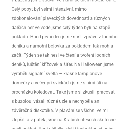
Celý pobyt byl velmi intenzivní, mimo
zdokonalování plaveckých dovedností a různých
dalších her ve vodě jsme celý týden byli na stopě
pokladu. Hned první den jsme našli zprávu z lodního
deníku a námořní bojovka za pokladem tak mohla
začít. Týden se tak nesl ve čtení a tvoření lodních
deníků, luštění křížovek a šifer. Na Halloween jsme
vyráběli signální světla – krásné lampionové
domečky a večer při svíčkách jsme s nimi šli na
procházku koledovat. Také jsme si zkusili pracovat
s buzolou, vázali různé uzle a nechyběla ani
závěrečná diskotéka. V plavání se všichni velmi
zlepšili a v pátek jsme na Krabích útesech skutečně
našli poklad. Paní učitelky, děti i instruktoři si pobyt