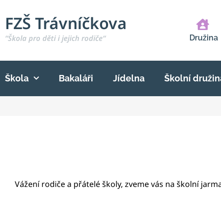
FZŠ Trávníčkova
“Škola pro děti i jejich rodiče“
Družina
Škola
Bakaláři
Jídelna
Školní družin
Vážení rodiče a přátelé školy, zveme vás na školní jarma