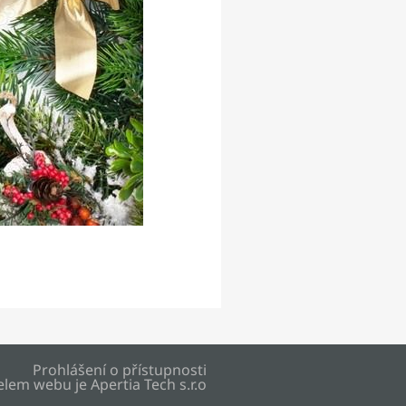
Prohlášení o přístupnosti
elem webu je
Apertia Tech s.r.o