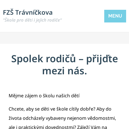
FZŠ Trávníčkova
MENU
“Škola pro děti i jejich rodiče“
Spolek rodičů – přijďte
mezi nás.
Mějme zájem o školu našich dětí
Chcete, aby se děti ve škole cítily dobře? Aby do
života odcházely vybaveny nejenom vědomostmi,
ale i praktickými dovednostmi? Záleží Vám na