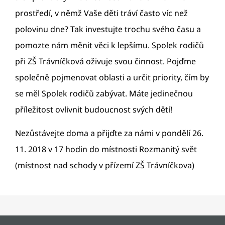
prostředí, v němž Vaše děti tráví často víc než
polovinu dne? Tak investujte trochu svého času a
pomozte nám měnit věci k lepšímu. Spolek rodičů
při ZŠ Trávníčková oživuje svou činnost. Pojďme
společně pojmenovat oblasti a určit priority, čím by
se měl Spolek rodičů zabývat. Máte jedinečnou
příležitost ovlivnit budoucnost svých dětí!
Nezůstávejte doma a přijďte za námi v pondělí 26.
11. 2018 v 17 hodin do místnosti Rozmanitý svět
(místnost nad schody v přízemí ZŠ Trávníčkova)