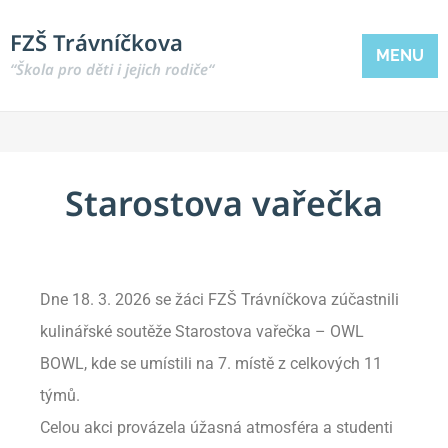
FZŠ Trávníčkova
MENU
“Škola pro děti i jejich rodiče“
Starostova vařečka
Dne 18. 3. 2026 se žáci FZŠ Trávníčkova zúčastnili
kulinářské soutěže Starostova vařečka – OWL
BOWL, kde se umístili na 7. místě z celkových 11
týmů.
Celou akci provázela úžasná atmosféra a studenti