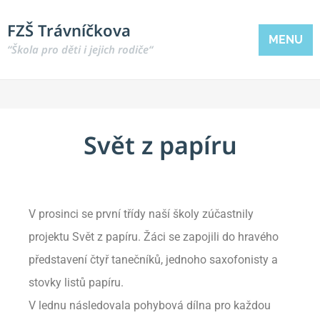
FZŠ Trávníčkova
MENU
“Škola pro děti i jejich rodiče“
Svět z papíru
V prosinci se první třídy naší školy zúčastnily
projektu Svět z papíru. Žáci se zapojili do hravého
představení čtyř tanečníků, jednoho saxofonisty a
stovky listů papíru.
V lednu následovala pohybová dílna pro každou