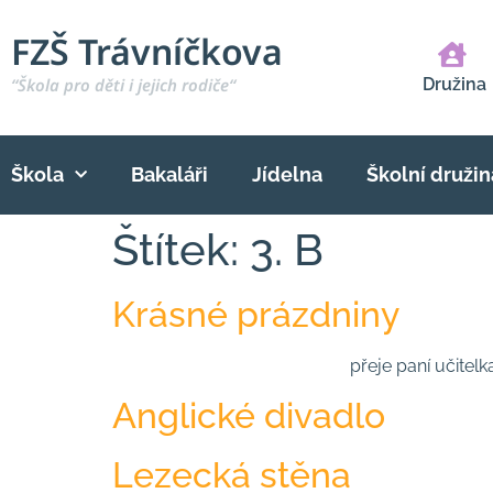
FZŠ Trávníčkova
“Škola pro děti i jejich rodiče“
Družina
Škola
Bakaláři
Jídelna
Školní družin
Štítek:
3. B
Krásné prázdniny
přeje paní učitelka 
Anglické divadlo
Lezecká stěna