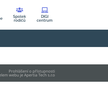
Spolek
DIGI
be
rodičů
centrum
Prohlášení o přístupnosti
elem webu je
Apertia Tech s.r.o