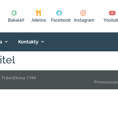
Bakaláři
Jídelna
Facebook
Instagram
Youtu
a
Kontakty
tel
, Trávníčkova 1744
Provozovat