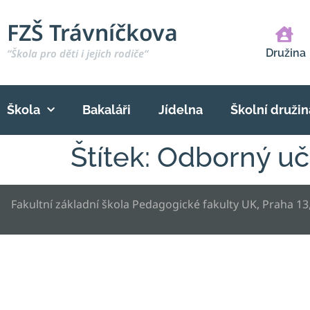
FZŠ Trávníčkova
“Škola pro děti i jejich rodiče“
Družina
Škola
Bakaláři
Jídelna
Školní družin
Štítek:
Odborný uči
Fakultní základní škola Pedagogické fakulty UK, Praha 13