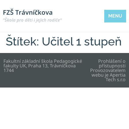
FZŠ Trávníčkova
MENU
“Škola pro děti i jejich rodiče“
Štítek:
Učitel 1 stupeň
Fakultní základní škola Pedagogické
Prohlášení o
fakulty UK, Praha 13, Trávníčkova
přístupnosti
1744
Provozovatelem
webu je
Apertia
Tech s.r.o