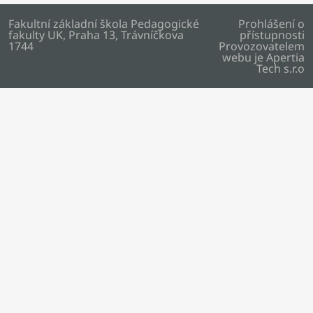
Fakultní základní škola Pedagogické
Prohlášení o
fakulty UK, Praha 13, Trávníčkova
přístupnosti
1744
Provozovatelem
webu je
Apertia
Tech s.r.o