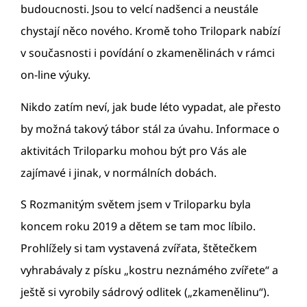
budoucnosti. Jsou to velcí nadšenci a neustále
chystají něco nového. Kromě toho Trilopark nabízí
v současnosti i povídání o zkamenělinách v rámci
on-line výuky.
Nikdo zatím neví, jak bude léto vypadat, ale přesto
by možná takový tábor stál za úvahu. Informace o
aktivitách Triloparku mohou být pro Vás ale
zajímavé i jinak, v normálních dobách.
S Rozmanitým světem jsem v Triloparku byla
koncem roku 2019 a dětem se tam moc líbilo.
Prohlížely si tam vystavená zvířata, štětečkem
vyhrabávaly z písku „kostru neznámého zvířete“ a
ještě si vyrobily sádrový odlitek („zkamenělinu“).