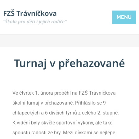
FZŠ Trávníčkova
MENU
“Škola pro děti i jejich rodiče“
Turnaj v přehazované
Ve čtvrtek 1. února proběhl na FZŠ Trávníčkova
školní turnaj v přehazované. Přihlásilo se 9
chlapeckých a 6 dívčích týmů z celého 2. stupně.
K vidění byly skvělé sportovní výkony, ale také
spoustu radosti ze hry. Mezi dívkami se nejlépe