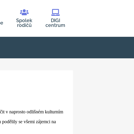
Spolek
DIGI
be
rodičů
centrum
čit v naprosto odlišném kulturním
u podělily se všemi zájemci na