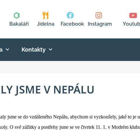
Bakaláři
Jídelna
Facebook
Instagram
Youtu
a
Kontakty
LY JSME V NEPÁLU
daly jsme se do vzdáleného Nepálu, abychom si vyzkoušely, jaké to je u
koly. O své zážitky a postřehy jsme se ve čtvrtek 11. 1. v Modrém klub