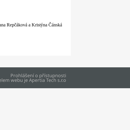
ana Repčáková a Kristýna Čánská
Prohlášení o přístupnosti
elem webu je
Apertia Tech s.r.o