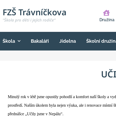
FZŠ Trávníčkova
“Škola pro děti i jejich rodiče“
Družina
Škola
Bakaláři
Jídelna
Školní družin
UČI
Minulý rok v létě jsme opustily pohodlí a komfort naší školy a vy
prostředí. Naším úkolem byla nejen výuka, ale i renovace místní š
přednášce „Učily jsme v Nepálu“.