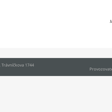
J
, Trávníčkova 1744
Provozovat