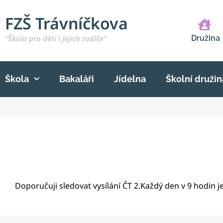
FZŠ Trávníčkova
“Škola pro děti i jejich rodiče“
Družina
Škola
Bakaláři
Jídelna
Školní družin
Doporučuji sledovat vysílání ČT 2.Každý den v 9 hodin je 