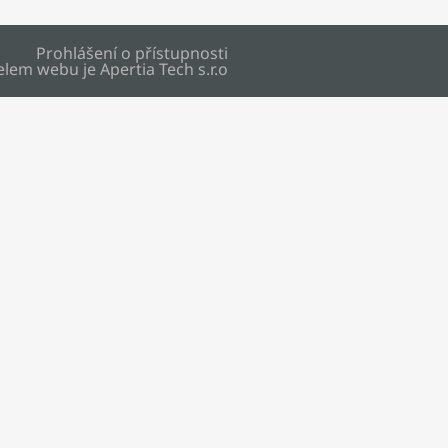
Prohlášení o přístupnosti
elem webu je
Apertia Tech s.r.o