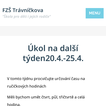
FZŠ Trávníčkova
MENU
“Škola pro děti i jejich rodiče“
Úkol na další
týden20.4.-25.4.
V tomto týdnu procvičujte určování času na
ručičkových hodinách
Měli bychom umět čtvrt, půl, třičtvrtě a celá
hodina.