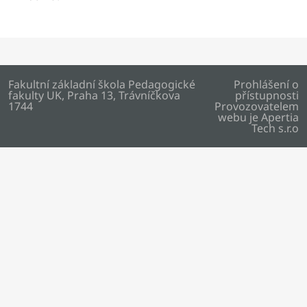
Fakultní základní škola Pedagogické
Prohlášení o
fakulty UK, Praha 13, Trávníčkova
přístupnosti
1744
Provozovatelem
webu je
Apertia
Tech s.r.o