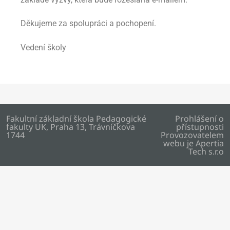
Děkujeme za spolupráci a pochopení.
Vedení školy
Fakultní základní škola Pedagogické
Prohlášení o
fakulty UK, Praha 13, Trávníčkova
přístupnosti
1744
Provozovatelem
webu je
Apertia
Tech s.r.o