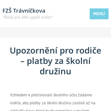
FZŠ Trávníčkova
MENU
“Škola pro děti i jejich rodiče“
Upozornění pro rodiče
– platby za školní
družinu
Vzhledem k přečíslování školního účtu žádáme
rodiče, aby platby za školní družinu zasílali až na
základě výzvy, která bude rozeslána e-mailem.