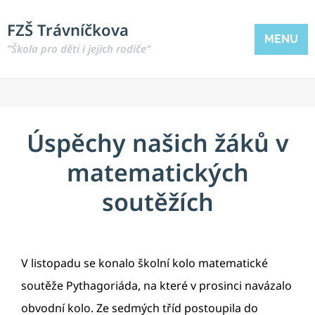
FZŠ Trávníčkova
MENU
“Škola pro děti i jejich rodiče“
Úspěchy našich žáků v
matematických
soutěžích
V listopadu se konalo školní kolo matematické
soutěže Pythagoriáda, na které v prosinci navázalo
obvodní kolo. Ze sedmých tříd postoupila do