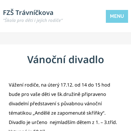
FZŠ Trávníčkova
MENU
“Škola pro děti i jejich rodiče“
Vánoční divadlo
Vážení rodiče, na úterý 17.12. od 14 do 15 hod
bude pro vaše děti ve šk.družině připraveno
divadelní představení s půvabnou vánoční
tématikou „Andělé ze zapomenuté skříňky“.
Divadlo je určeno nejmladším dětem z 1. – 3.tříd.