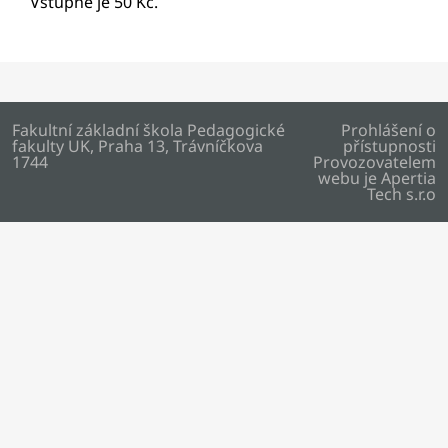
Vstupné je 50 Kč.
Fakultní základní škola Pedagogické
Prohlášení o
fakulty UK, Praha 13, Trávníčkova
přístupnosti
1744
Provozovatelem
webu je
Apertia
Tech s.r.o