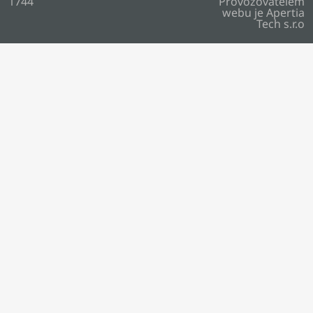
1744
Provozovatelem
webu je
Apertia
Tech s.r.o