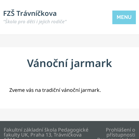
FZŠ Trávníčkova
MENU
“Škola pro děti i jejich rodiče“
Vánoční jarmark
Zveme vás na tradiční vánoční jarmark.
Fakultní základní škola Pedagogické
Prohlášení o
fakulty UK, Praha 13, Trávníčkova
přístupnosti